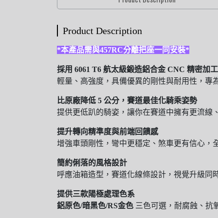
Product Description
*本產品需與457RC分離把座一同安裝*
採用 6061 T6 航太級
鍛造
鋁合金 CNC 精密加工
輕量、高強度，具備優異的剛性與耐用性，專
比原廠降低 5 公分，賽道最佳化騎乘姿勢
提供更低趴的騎姿，讓你在賽道中擁有更流線
提升轉向精準度與前端回饋感
增強車頭剛性，彎中更穩定、煞車更有信心，
簡約俐落的風格設計
呼應油箱造型，賽道化線條設計，視覺升級同
提供三款陽極處理色系
鋁原色
/
暗黑色/RS金色
三色可選，耐腐蝕、抗