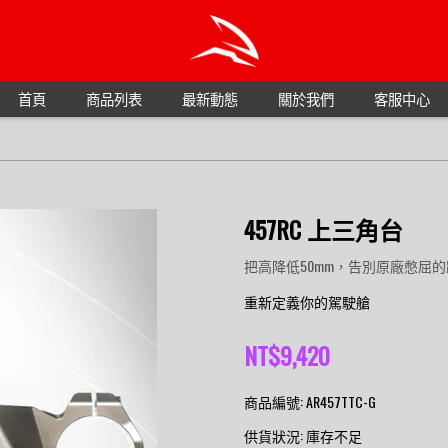
首頁
商品列表
最新動態
關於我們
客服中心
457RC 上三角台
把高降低50mm，告別原廠憋屈
重新定義你的駕駛艙
NT$9,420
商品編號:
AR457TTC-G
供貨狀況:
庫存不足