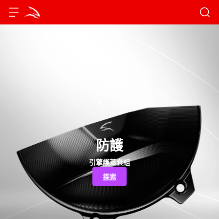
防護
引擎護蓋套組
探索